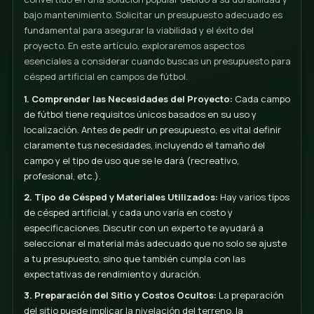
Presupuesto campo de
fútbol césped artificial
Guía completa para
proyectos deportivos
La instalación de césped artificial en campos de fútb
convertido en una solución popular debido a su durab
bajo mantenimiento. Solicitar un presupuesto adec
fundamental para asegurar la viabilidad y el éxito del
proyecto. En este artículo, exploraremos aspectos
esenciales a considerar cuando buscas un presupue
césped artificial en campos de fútbol.
1. Comprender las Necesidades del Proyecto:
Cad
de fútbol tiene requisitos únicos basados en su uso 
localización. Antes de pedir un presupuesto, es vital 