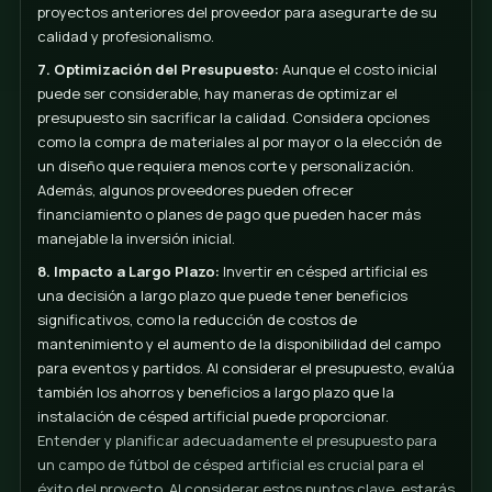
4. Instalación y Mantenimiento:
La instalación es s
parte del costo total. El mantenimiento continuo de
artificial también debe incluirse en tu planificación
financiera. Asegúrate de discutir los costos de
mantenimiento periódico para evitar sorpresas en el 
5. Obtener Múltiples Cotizaciones:
Es aconsejable
varias cotizaciones de diferentes proveedores. Esto
te dará una idea más clara del costo del mercado, s
también te permitirá negociar mejor las condiciones 
encontrar la oferta más adecuada.
6. Elegir el Proveedor Adecuado:
No todos los
proveedores de césped artificial son iguales. Es cruc
seleccionar un proveedor con experiencia comprob
instalaciones de campos deportivos, que ofrezca ga
sólidas y soporte postventa. Evalúa las referencias y
proyectos anteriores del proveedor para asegurarte