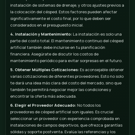
claramente tus necesidades, incluyendo el tamaño 
campo y el tipo de uso que se le dará (recreativo,
profesional, etc.).
2. Tipo de Césped y Materiales Utilizados:
Hay vari
de césped artificial, y cada uno varía en costo y
especificaciones. Discutir con un experto te ayudará
seleccionar el material más adecuado que no solo s
a tu presupuesto, sino que también cumpla con las
expectativas de rendimiento y duración.
3. Preparación del Sitio y Costos Ocultos:
La prep
del sitio puede implicar la nivelación del terreno, la
instalación de sistemas de drenaje, y otros ajustes p
la colocación del césped. Estos factores pueden afe
significativamente el costo final, por lo que deben se
considerados en el presupuesto inicial.