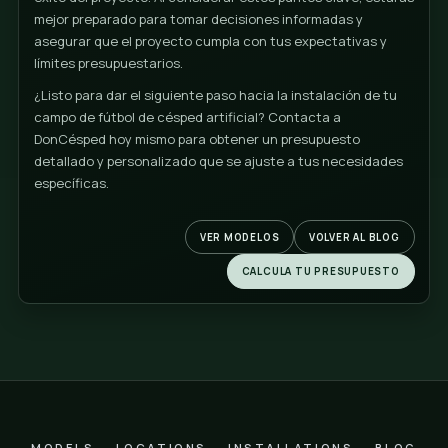
calidad y profesionalismo.
7. Optimización del Presupuesto:
Aunque el costo i
puede ser considerable, hay maneras de optimizar el
presupuesto sin sacrificar la calidad. Considera opc
como la compra de materiales al por mayor o la elec
un diseño que requiera menos corte y personalizaci
Además, algunos proveedores pueden ofrecer
financiamiento o planes de pago que pueden hacer 
manejable la inversión inicial.
8. Impacto a Largo Plazo:
Invertir en césped artifici
una decisión a largo plazo que puede tener benefici
significativos, como la reducción de costos de
mantenimiento y el aumento de la disponibilidad del
para eventos y partidos. Al considerar el presupuest
también los ahorros y beneficios a largo plazo que la
instalación de césped artificial puede proporcionar.