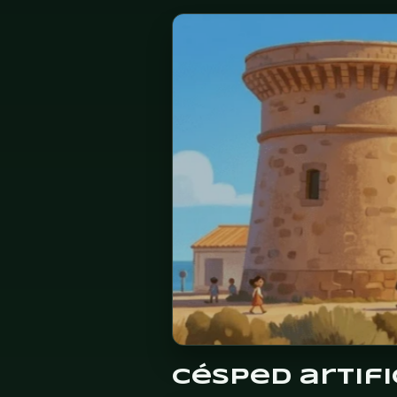
El Campello
Relleu
Al