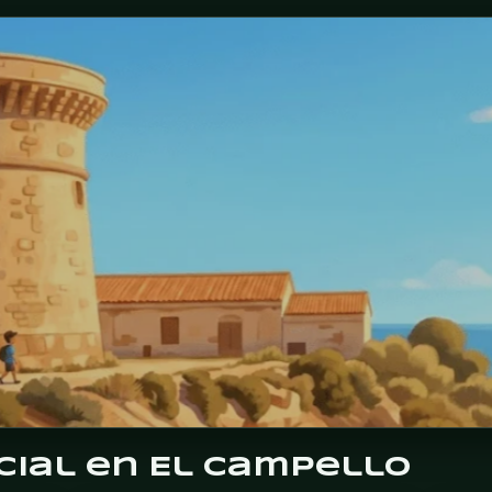
faz del Pi
San Juan de Alicante
Villajoyosa
Costa Blanca