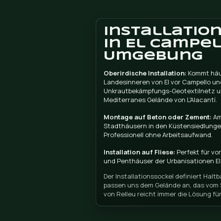
Lernen S
Für Projekte in El Campe
Von hier aus können Sie
passt.
Was län