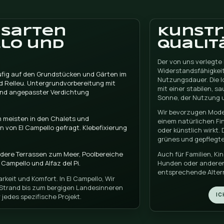
ALLE MODELLE ANSEHEN
FORDERN SIE EIN ANGEBOT AN
ie unseren Kunstr
llo wählen wir Kunstrasen mit guter Drainage, Faserrückgew
 alle verfügbaren Modelle einsehen und sehen, welches a
dliche Kunden übe