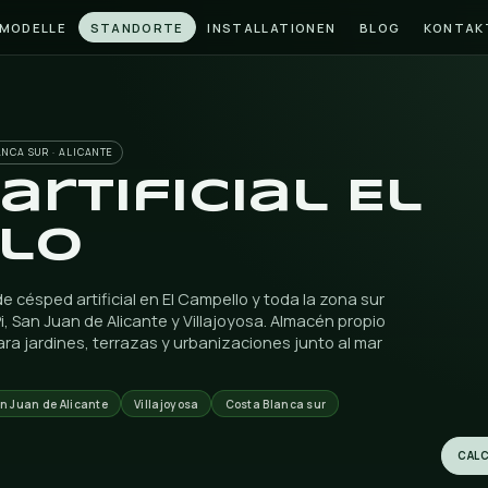
START
MODELLE
STANDORTE
INSTALLATI
ELLO · COSTA BLANCA SUR · ALICANTE
d artificia
ello
ión y venta de césped artificial en El Campello y toda
u, Alfaz del Pi, San Juan de Alicante y Villajoyosa. Al
ave en mano para jardines, terrazas y urbanizaciones j