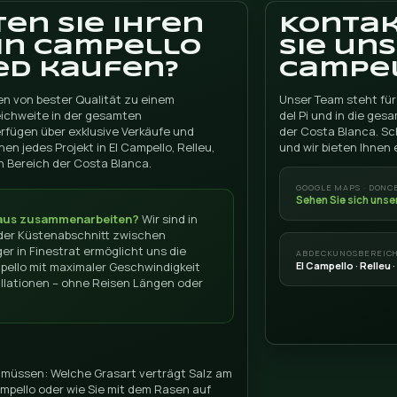
POSTLEITZAHL EL CAMPELLO
GOOG
hiff
03560
★★
5/5 ·
Region L'Alacanti
Span
S