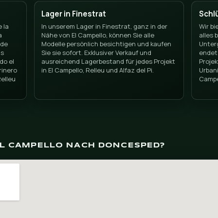
rtificial en El Cam
Costa Blanca
Lager in Finestrat
pio costero de la
In unserem Lager in Finestrat, 
ituado entre la
Nähe von El Campello, können S
oyosa. Su playa de
Modelle persönlich besichtige
s destinos más
Sie sie sofort. Exklusiver Verka
a. Cubrimos todo el
ausreichend Lagerbestand für 
 el pueblo marinero
in El Campello, Relleu und Alfaz 
 del norte y Relleu