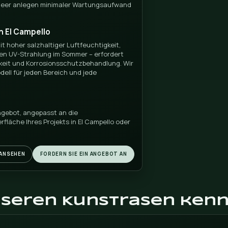
ollten Sie Ihren
sen in Campello
Césped kaufen?
Sie Kunstrasen von bester Qualität zu einem
r waren mit Reichweite in der gesamten
chaft. Wir verfügen über exklusive Verkäufe und
zu verwirklichen jedes Projekt in El Campello, Relleu,
amten südlichen Bereich der Costa Blanca.
 El Campello aus zusammenarbeiten?
Wir sind in
unternehmen der Küstenabschnitt zwischen
yosa. Unser Lager in Finestrat ermöglicht uns die
kten in El Campello mit maximaler Geschwindigkeit
gen und Installationen – ohne Reisen Längen oder