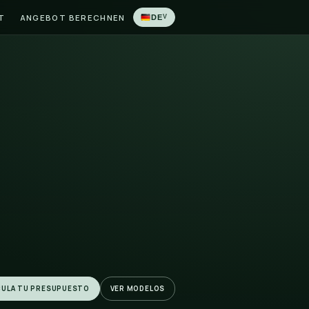
ONEN
BLOG
KONTAKT
ANGEBOT BERECHNEN
l El
 la zona sur
macén propio
unto al mar