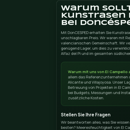
ADRESSE DONCESPED
Campello, 5 Kirchensc
Finestrat, Alicante 03509
Telefon 615 08 08 08