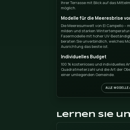
Warum s
Kunstra
bei Don
Mit DonCESPED erhalten 
unschlagbaren Preis. Wi
valencianischen Gemeins
genügend Lager, um dies 
Alfaz del Pi und im ges
Warum mit uns von
allem das Referenz
Alicante und Villajo
Betreuung von Proje
bei Budgets, Messun
zusätzliche Kosten.