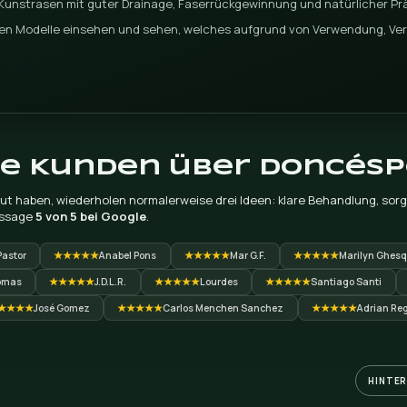
gen
was Sie wissen müssen: Welche Grasart verträgt Salz am
eit von El Campello oder wie Sie mit dem Rasen auf
k auf das Mittelmeer anlegen minimaler Wartungsaufwand
resbrise von El Campello
Campello – mit hoher salzhaltiger Luftfeuchtigkeit,
tertemperaturen UV-Strahlung im Sommer – erfordert
 UV-Beständigkeit und Korrosionsschutzbehandlung. Wir
h, welches Modell für jeden Bereich und jede
t.
t
ndividuelles Angebot, angepasst an die
 Art der Oberfläche Ihres Projekts in El Campello oder
inde.