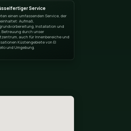
pello
Schlüsselfertiger Service
ganz in der
Wir bieten einen umfassenden Servic
ie alle
alles beinhaltet: Aufmaß,
n und kaufen
Untergrundvorbereitung, Installatio
uf und
endet. Betreuung durch unser
jedes Projekt
Projektzentrum, auch für Innenberei
del Pi.
Urbanisationen Küstengebiete von El
Campello und Umgebung.