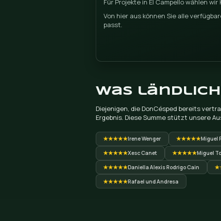
Stellen Sie Ihre Fra
Wir beantworten alles, 
besten? Meeresfeuchtigk
Ihrer Terrasse mit Blic
möglich.
Modelle für die Mee
Die Meeresumwelt von El 
milden und starken Win
Fasermodelle mit hoher
beraten Sie unverbindlic
Ausrichtung das beste is
Individuelles Budge
100 % kostenloses und i
Quadratmeterzahl und die
einer umliegenden Geme